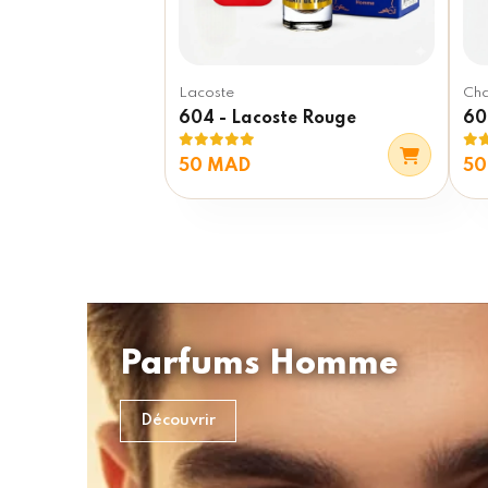
Lacoste
Cha
604 - Lacoste Rouge
60
50 MAD
50
Parfums Homme
Découvrir